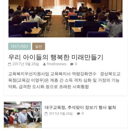
FEATURED
일반
우리 아이들의 행복한 미래만들기
2017년 9월 26일
fmebsnews
0
교육복지우선지원사업 교육복지사 역량강화연수 경상북도교
육청(교육감 이영우)은 계층 간 소득 격차 심화 및 가정의 기능
약화, 급격한 도시화 등으로 초래된 사회통합
대구교육청, 추석맞이 장보기 행사 펼쳐
0
2017년 9월 26일