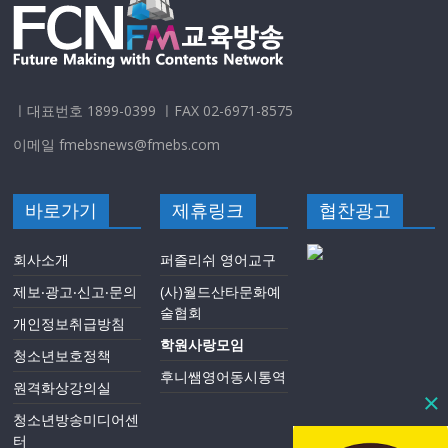
ㅣ대표번호 1899-0399 ㅣFAX 02-6971-8575
이메일 fmebsnews@fmebs.com
바로가기
제휴링크
협찬광고
회사소개
퍼즐리쉬 영어교구
제보‧광고‧신고‧문의
(사)월드산타문화예
술협회
개인정보취급방침
학원사랑모임
청소년보호정책
후니쌤영어동시통역
원격화상강의실
청소년방송미디어센
터