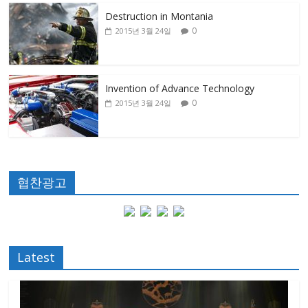
Destruction in Montania
0
2015년 3월 24일
Invention of Advance Technology
0
2015년 3월 24일
협찬광고
Latest