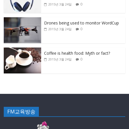
0
2015년 3월 24일
Drones being used to monitor WordCup
0
2015년 3월 24일
Coffee is health food: Myth or fact?
0
2015년 3월 24일
FM교육방송