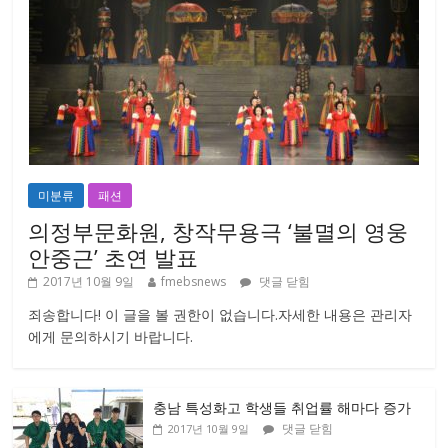
미분류
패션
의정부문화원, 창작무용극 ‘불멸의 영웅
안중근’ 초연 발표
2017년 10월 9일
fmebsnews
댓글 닫힘
죄송합니다! 이 글을 볼 권한이 없습니다.자세한 내용은 관리자
에게 문의하시기 바랍니다.
충남 특성화고 학생들 취업률 해마다 증가
댓글 닫힘
2017년 10월 9일