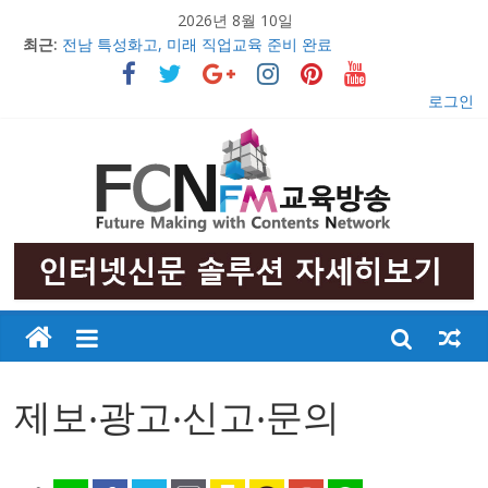
2026년 8월 10일
최근:
전남 특성화고, 미래 직업교육 준비 완료
의정부문화원, 창작무용극 ‘불멸의 영웅 안중근’ 초연 발표
충남 특성화고 학생들 취업률 해마다 증가
로그인
2017 교육감배 시·군대항 초·중 구간마라톤대회 성황리 개최
우리 아이들의 행복한 미래만들기
제보‧광고‧신고‧문의