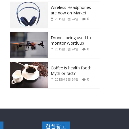
Wireless Headphones
are now on Market
0
2015년 3월 24일
Drones being used to
monitor WordCup
0
2015년 3월 24일
Coffee is health food:
Myth or fact?
0
2015년 3월 24일
협찬광고