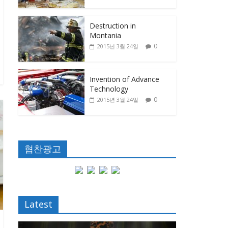
Destruction in
Montania
0
2015년 3월 24일
Invention of Advance
Technology
0
2015년 3월 24일
협찬광고
Latest