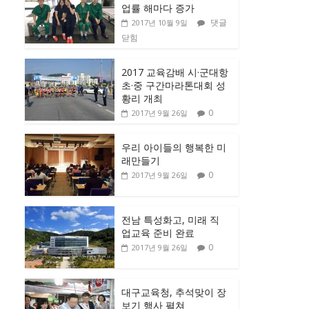
업률 해마다 증가
댓글
2017년 10월 9일
닫힘
2017 교육감배 시·군대항
초·중 구간마라톤대회 성
황리 개최
0
2017년 9월 26일
우리 아이들의 행복한 미
래만들기
0
2017년 9월 26일
전남 특성화고, 미래 직
업교육 준비 완료
0
2017년 9월 26일
대구교육청, 추석맞이 장
보기 행사 펼쳐