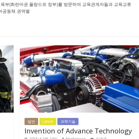
 교육부(화란어권 플랑드르 정부)를 방문하여 교육관계자들과 교육교류
언어공동체 권역별
일반
Latest
과학기술
Invention of Advance Technology
2015년 3월 24일
fmebsnews
0 댓글