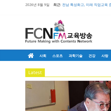
2026년 8월 9일
최근:
전남 특성화고, 미래 직업교육 
의정부문화원, 창작무용극 ‘불멸
충남 특성화고 학생들 취업률 
2017 교육감배 시·군대항 초·
우리 아이들의 행복한 미래만들
사회
스포츠
과학기술
건강
사랑
Latest