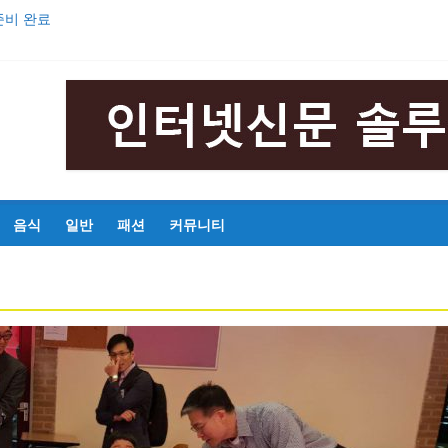
준비 완료
의 영웅 안중근’ 초연 발표
해마다 증가
중 구간마라톤대회 성황리 개최
기
음식
일반
패션
커뮤니티