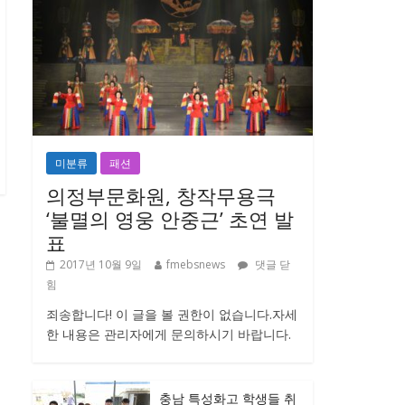
미분류
패션
의정부문화원, 창작무용극
‘불멸의 영웅 안중근’ 초연 발
표
2017년 10월 9일
fmebsnews
댓글 닫
힘
죄송합니다! 이 글을 볼 권한이 없습니다.자세
한 내용은 관리자에게 문의하시기 바랍니다.
충남 특성화고 학생들 취