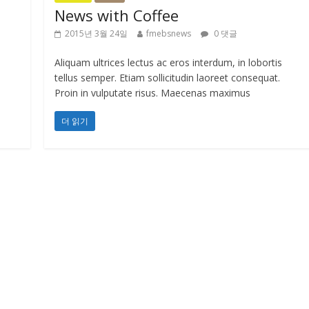
News with Coffee
2015년 3월 24일
fmebsnews
0 댓글
Aliquam ultrices lectus ac eros interdum, in lobortis
tellus semper. Etiam sollicitudin laoreet consequat.
Proin in vulputate risus. Maecenas maximus
더 읽기