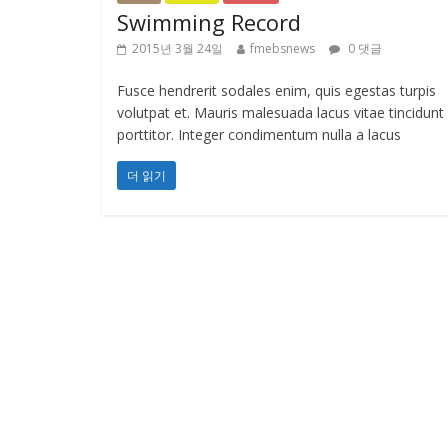
Swimming Record
2015년 3월 24일
fmebsnews
0 댓글
Fusce hendrerit sodales enim, quis egestas turpis
volutpat et. Mauris malesuada lacus vitae tincidunt
porttitor. Integer condimentum nulla a lacus
더 읽기