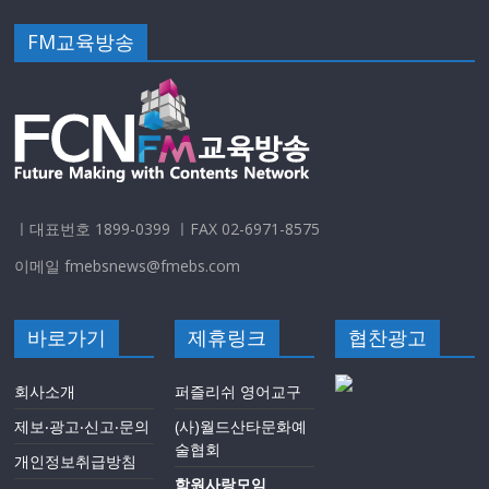
FM교육방송
ㅣ대표번호 1899-0399 ㅣFAX 02-6971-8575
이메일 fmebsnews@fmebs.com
바로가기
제휴링크
협찬광고
회사소개
퍼즐리쉬 영어교구
제보‧광고‧신고‧문의
(사)월드산타문화예
술협회
개인정보취급방침
학원사랑모임