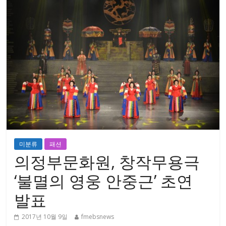
미분류
패션
의정부문화원, 창작무용극
‘불멸의 영웅 안중근’ 초연
발표
2017년 10월 9일
fmebsnews