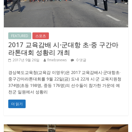
FEATURED
스포츠
2017 교육감배 시·군대항 초·중 구간마
라톤대회 성황리 개최
2017년 9월 26일
fmebsnews
0 댓글
경상북도교육청(교육감 이영우)은 2017 교육감배시·군대항초·
중구간마라톤대회를 9월 22일(금) 도내 22개 시·군 교육지원청
374명(초등 198명, 중등 176명)의 선수들이 참가한 가운데 예
천군 일원에서 성황리
더 읽기