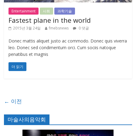
Entertainment
사회
과학기술
Fastest plane in the world
2015년 3월 24일
fmebsnews
0 댓글
Donec mattis aliquet justo ac commodo. Donec quis viverra
leo. Donec sed condimentum orci. Cum sociis natoque
penatibus et magnis
더 읽기
← 이전
마술사의음악회