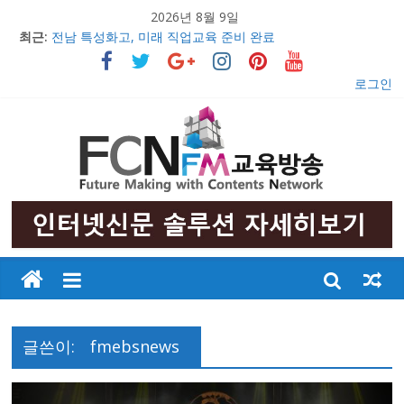
2026년 8월 9일
우리 아이들의 행복한 미래만들기
최근:
전남 특성화고, 미래 직업교육 준비 완료
의정부문화원, 창작무용극 ‘불멸의 영웅 안중근’ 초연 발표
충남 특성화고 학생들 취업률 해마다 증가
로그인
2017 교육감배 시·군대항 초·중 구간마라톤대회 성황리 개최
글쓴이:
fmebsnews