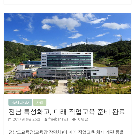
FEATURED
사회
전남 특성화고, 미래 직업교육 준비 완료
2017년 9월 26일
fmebsnews
0 댓글
전남도교육청(교육감 장만채)이 미래 직업교육 체제 개편 등을