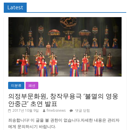
Latest
미분류
패션
의정부문화원, 창작무용극 ‘불멸의 영웅
안중근’ 초연 발표
2017년 10월 9일
fmebsnews
댓글 닫힘
죄송합니다! 이 글을 볼 권한이 없습니다.자세한 내용은 관리자
에게 문의하시기 바랍니다.