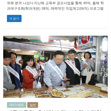
위해 본격 나섰다.지난해 교육부 공모사업을 통해 49억, 올해 학
과재구조화(학과개편) 38억, 매력적인 직업계고(매직) 프로그램
더 읽기
FEATURED
일반