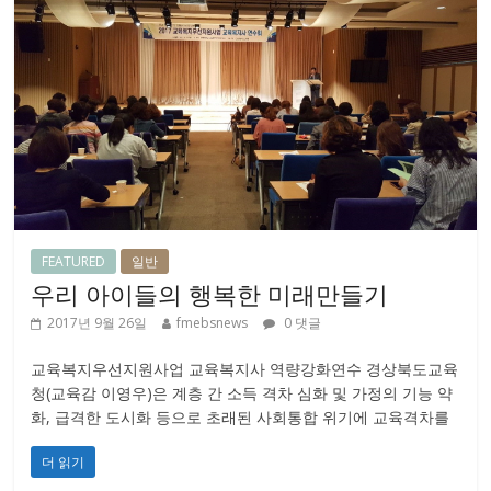
FEATURED
일반
우리 아이들의 행복한 미래만들기
2017년 9월 26일
fmebsnews
0 댓글
교육복지우선지원사업 교육복지사 역량강화연수 경상북도교육
청(교육감 이영우)은 계층 간 소득 격차 심화 및 가정의 기능 약
화, 급격한 도시화 등으로 초래된 사회통합 위기에 교육격차를
더 읽기