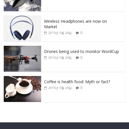
Wireless Headphones are now on
Market
0
2015년 3월 24일
Drones being used to monitor WordCup
0
2015년 3월 24일
Coffee is health food: Myth or fact?
0
2015년 3월 24일