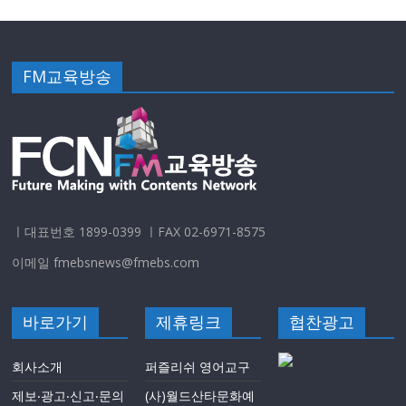
FM교육방송
ㅣ대표번호 1899-0399 ㅣFAX 02-6971-8575
이메일 fmebsnews@fmebs.com
바로가기
제휴링크
협찬광고
회사소개
퍼즐리쉬 영어교구
제보‧광고‧신고‧문의
(사)월드산타문화예