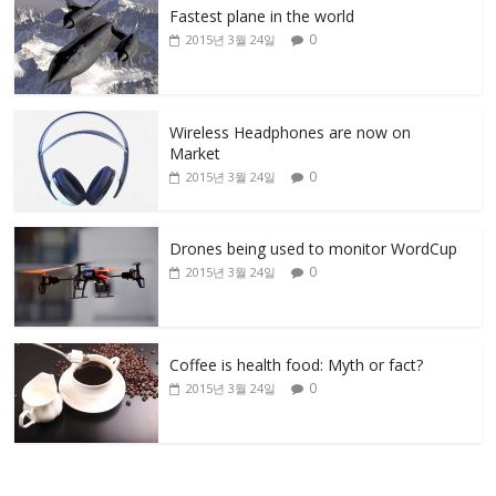
Fastest plane in the world
0
2015년 3월 24일
Wireless Headphones are now on
Market
0
2015년 3월 24일
Drones being used to monitor WordCup
0
2015년 3월 24일
Coffee is health food: Myth or fact?
0
2015년 3월 24일