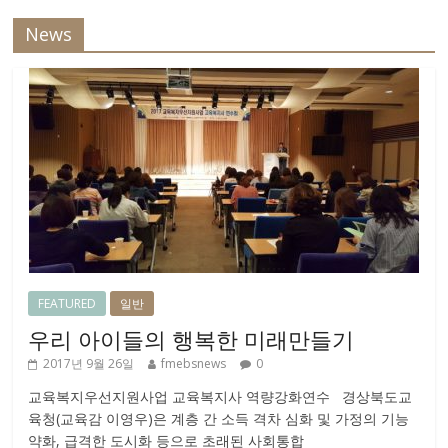
News
FEATURED
일반
우리 아이들의 행복한 미래만들기
2017년 9월 26일
fmebsnews
0
교육복지우선지원사업 교육복지사 역량강화연수 경상북도교
육청(교육감 이영우)은 계층 간 소득 격차 심화 및 가정의 기능
약화, 급격한 도시화 등으로 초래된 사회통합