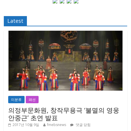
Latest
미분류
패션
의정부문화원, 창작무용극 ‘불멸의 영웅
안중근’ 초연 발표
2017년 10월 9일
fmebsnews
댓글 닫힘