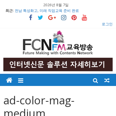
2026년 8월 7일
최근:
전남 특성화고, 미래 직업교육 준비 완료
의정부문화원, 창작무용극 ‘불멸의 영웅 안중근’ 초연 발표
충남 특성화고 학생들 취업률 해마다 증가
로그인
2017 교육감배 시·군대항 초·중 구간마라톤대회 성황리 개최
우리 아이들의 행복한 미래만들기
ad-color-mag-
medium