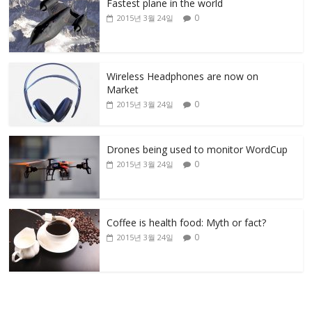
Fastest plane in the world
0
2015년 3월 24일
Wireless Headphones are now on
Market
0
2015년 3월 24일
Drones being used to monitor WordCup
0
2015년 3월 24일
Coffee is health food: Myth or fact?
0
2015년 3월 24일