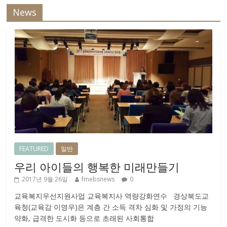
News
FEATURED
일반
우리 아이들의 행복한 미래만들기
2017년 9월 26일
fmebsnews
0
교육복지우선지원사업 교육복지사 역량강화연수 경상북도교
육청(교육감 이영우)은 계층 간 소득 격차 심화 및 가정의 기능
약화, 급격한 도시화 등으로 초래된 사회통합