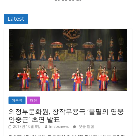
Latest
미분류
패션
의정부문화원, 창작무용극 ‘불멸의 영웅
안중근’ 초연 발표
2017년 10월 9일
fmebsnews
댓글 닫힘