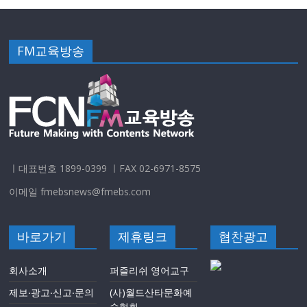
FM교육방송
ㅣ대표번호 1899-0399 ㅣFAX 02-6971-8575
이메일 fmebsnews@fmebs.com
바로가기
제휴링크
협찬광고
회사소개
퍼즐리쉬 영어교구
제보‧광고‧신고‧문의
(사)월드산타문화예
술협회