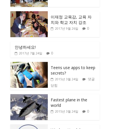
이재정 교육감, 교육 자
치와 학교 자치 강조
0
2017년 9월 26일
안녕하세요!
0
2017년 7월 24일
Teens use apps to keep
secrets?
댓글
2015년 3월 24일
닫힘
Fastest plane in the
world
0
2015년 3월 24일