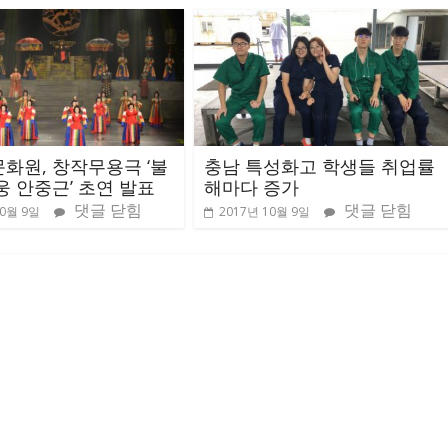
화원, 창작무용극 ‘불
충남 특성화고 학생들 취업률
웅 안중근’ 초연 발표
해마다 증가
댓글 닫힘
댓글 닫힘
10월 9일
2017년 10월 9일