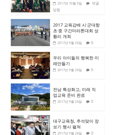
댓글
2017년 10월 9일
닫힘
2017 교육감배 시·군대항
초·중 구간마라톤대회 성
황리 개최
0
2017년 9월 26일
우리 아이들의 행복한 미
래만들기
0
2017년 9월 26일
전남 특성화고, 미래 직
업교육 준비 완료
0
2017년 9월 26일
대구교육청, 추석맞이 장
보기 행사 펼쳐
0
2017년 9월 26일