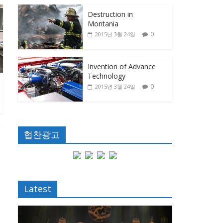
Destruction in
Montania
0
2015년 3월 24일
Invention of Advance
Technology
0
2015년 3월 24일
협찬광고
Latest