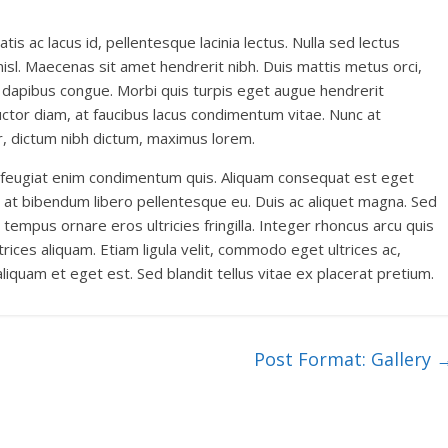
is ac lacus id, pellentesque lacinia lectus. Nulla sed lectus
isl. Maecenas sit amet hendrerit nibh. Duis mattis metus orci,
m dapibus congue. Morbi quis turpis eget augue hendrerit
uctor diam, at faucibus lacus condimentum vitae. Nunc at
r, dictum nibh dictum, maximus lorem.
nec feugiat enim condimentum quis. Aliquam consequat est eget
ibh, at bibendum libero pellentesque eu. Duis ac aliquet magna. Sed
tempus ornare eros ultricies fringilla. Integer rhoncus arcu quis
trices aliquam. Etiam ligula velit, commodo eget ultrices ac,
liquam et eget est. Sed blandit tellus vitae ex placerat pretium.
Post Format: Gallery