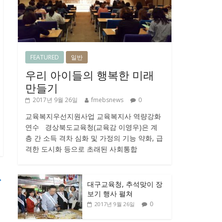
FEATURED
일반
우리 아이들의 행복한 미래
만들기
2017년 9월 26일
fmebsnews
0
교육복지우선지원사업 교육복지사 역량강화
연수 경상북도교육청(교육감 이영우)은 계
층 간 소득 격차 심화 및 가정의 기능 약화, 급
격한 도시화 등으로 초래된 사회통합
→
대구교육청, 추석맞이 장
보기 행사 펼쳐
0
2017년 9월 26일