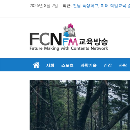
2026년 8월 7일
최근:
전남 특성화고, 미래 직업교육 
의정부문화원, 창작무용극 ‘불멸
충남 특성화고 학생들 취업률 
2017 교육감배 시·군대항 초·
우리 아이들의 행복한 미래만들
사회
스포츠
과학기술
건강
사랑