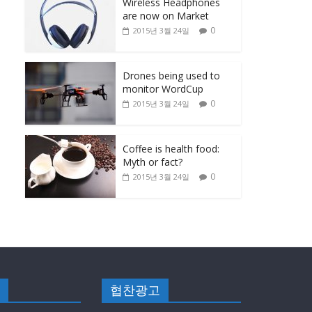
Wireless Headphones
are now on Market
0
2015년 3월 24일
Drones being used to
monitor WordCup
0
2015년 3월 24일
Coffee is health food:
Myth or fact?
0
2015년 3월 24일
협찬광고