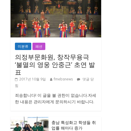
미분류
패션
의정부문화원, 창작무용극
‘불멸의 영웅 안중근’ 초연 발
표
2017년 10월 9일
fmebsnews
댓글 닫
힘
죄송합니다! 이 글을 볼 권한이 없습니다.자세
한 내용은 관리자에게 문의하시기 바랍니다.
충남 특성화고 학생들 취
업률 해마다 증가