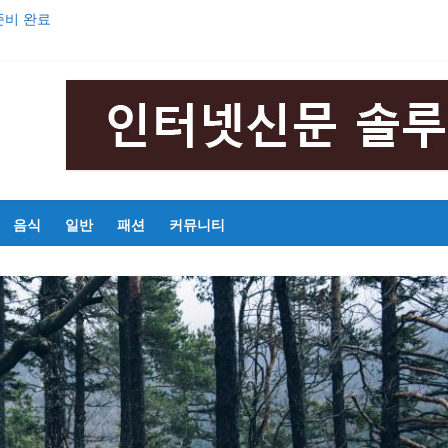
준비 완료
의 영웅 안중근’ 초연 발표
해마다 증가
중 구간마라톤대회 성황리 개최
기
음식
일반
패션
커뮤니티