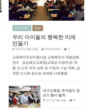
FEATURED
일반
우리 아이들의 행복한 미래
만들기
2017년 9월 26일
fmebsnews
0
교육복지우선지원사업 교육복지사 역량강화
연수 경상북도교육청(교육감 이영우)은 계
층 간 소득 격차 심화 및 가정의 기능 약화, 급
격한 도시화 등으로 초래된 사회통합
대구교육청, 추석맞이 장
보기 행사 펼쳐
0
2017년 9월 26일