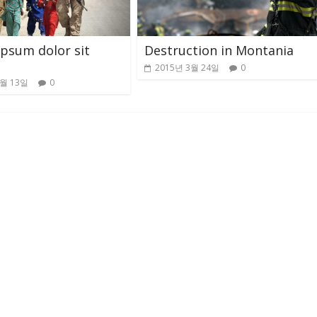
psum dolor sit
Destruction in Montania
2015년 3월 24일
0
3월 13일
0