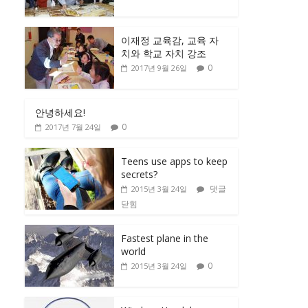
이재정 교육감, 교육 자
치와 학교 자치 강조
0
2017년 9월 26일
안녕하세요!
0
2017년 7월 24일
Teens use apps to keep
secrets?
댓글
2015년 3월 24일
닫힘
Fastest plane in the
world
0
2015년 3월 24일