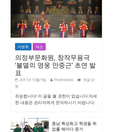
미분류
패션
의정부문화원, 창작무용극
‘불멸의 영웅 안중근’ 초연 발
표
2017년 10월 9일
fmebsnews
댓글 닫
힘
죄송합니다! 이 글을 볼 권한이 없습니다.자세
한 내용은 관리자에게 문의하시기 바랍니다.
충남 특성화고 학생들 취
업률 해마다 증가