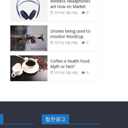
Wireless Headphones
are now on Market
0
2015년 3월 24일
Drones being used to
monitor WordCup
0
2015년 3월 24일
Coffee is health food:
Myth or fact?
0
2015년 3월 24일
협찬광고