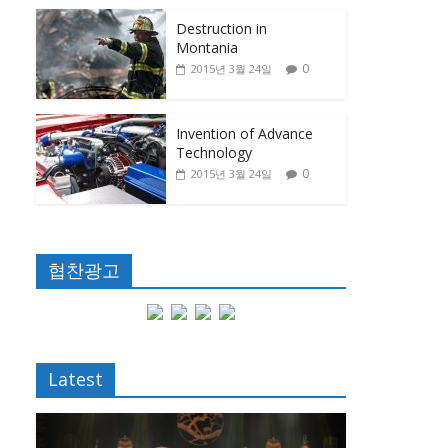
Destruction in
Montania
0
2015년 3월 24일
Invention of Advance
Technology
0
2015년 3월 24일
협찬광고
Latest