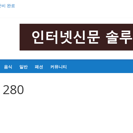
준비 완료
의 영웅 안중근’ 초연 발표
해마다 증가
중 구간마라톤대회 성황리 개최
기
음식
일반
패션
커뮤니티
1280