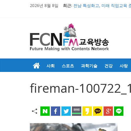
2026년 8월 8일
최근:
전남 특성화고, 미래 직업교육 
의정부문화원, 창작무용극 ‘불멸
충남 특성화고 학생들 취업률 
2017 교육감배 시·군대항 초·
우리 아이들의 행복한 미래만들
사회
스포츠
과학기술
건강
사랑
fireman-100722_