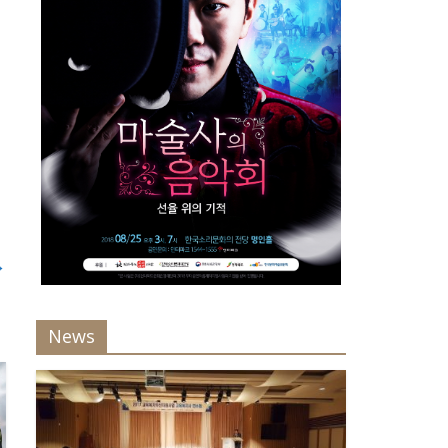
→
News