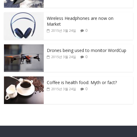
Wireless Headphones are now on
Market
0
2015년 3월 24일
Drones being used to monitor WordCup
0
2015년 3월 24일
Coffee is health food: Myth or fact?
0
2015년 3월 24일