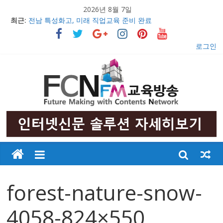
2026년 8월 7일
최근:
전남 특성화고, 미래 직업교육 준비 완료
의정부문화원, 창작무용극 ‘불멸의 영웅 안중근’ 초연 발표
충남 특성화고 학생들 취업률 해마다 증가
로그인
2017 교육감배 시·군대항 초·중 구간마라톤대회 성황리 개최
우리 아이들의 행복한 미래만들기
forest-nature-snow-
4058-824×550