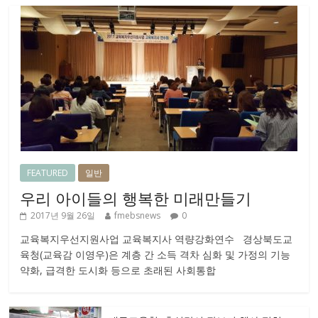
FEATURED
일반
우리 아이들의 행복한 미래만들기
2017년 9월 26일
fmebsnews
0
교육복지우선지원사업 교육복지사 역량강화연수 경상북도교
육청(교육감 이영우)은 계층 간 소득 격차 심화 및 가정의 기능
약화, 급격한 도시화 등으로 초래된 사회통합