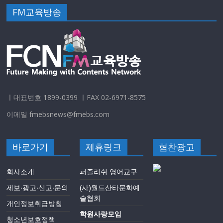
FM교육방송
ㅣ대표번호 1899-0399 ㅣFAX 02-6971-8575
이메일 fmebsnews@fmebs.com
바로가기
제휴링크
협찬광고
회사소개
퍼즐리쉬 영어교구
제보‧광고‧신고‧문의
(사)월드산타문화예
술협회
개인정보취급방침
학원사랑모임
청소년보호정책