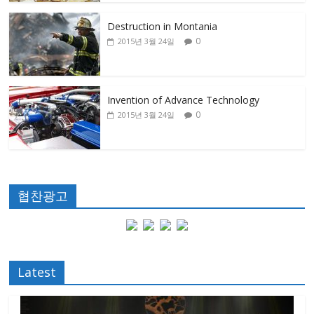
Destruction in Montania
0
2015년 3월 24일
Invention of Advance Technology
0
2015년 3월 24일
협찬광고
Latest