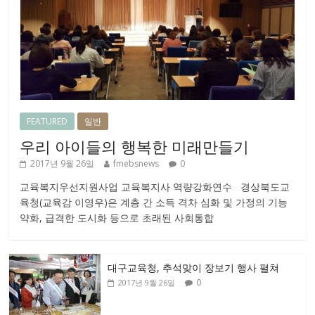
FEATURED
일반
우리 아이들의 행복한 미래만들기
2017년 9월 26일
fmebsnews
0
교육복지우선지원사업 교육복지사 역량강화연수 경상북도교
육청(교육감 이영우)은 계층 간 소득 격차 심화 및 가정의 기능
약화, 급격한 도시화 등으로 초래된 사회통합
대구교육청, 추석맞이 장보기 행사 펼쳐
0
2017년 9월 26일