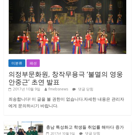
미분류
패션
의정부문화원, 창작무용극 ‘불멸의 영웅
안중근’ 초연 발표
2017년 10월 9일
fmebsnews
댓글 닫힘
죄송합니다! 이 글을 볼 권한이 없습니다.자세한 내용은 관리자
에게 문의하시기 바랍니다.
충남 특성화고 학생들 취업률 해마다 증가
댓글 닫힘
2017년 10월 9일