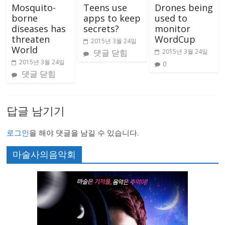
Mosquito-
Teens use
Drones being
borne
apps to keep
used to
diseases has
secrets?
monitor
threaten
WordCup
2015년 3월 24일
World
댓글 닫힘
2015년 3월 24일
2015년 3월 24일
0
댓글 닫힘
답글 남기기
로그인
을 해야 댓글을 남길 수 있습니다.
마술사의음악회