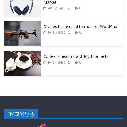
Market
0
2015년 3월 24일
Drones being used to monitor WordCup
0
2015년 3월 24일
Coffee is health food: Myth or fact?
0
2015년 3월 24일
FM교육방송