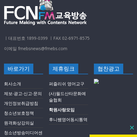
ㅣ대표번호 1899-0399 ㅣFAX 02-6971-8575
이메일 fmebsnews@fmebs.com
바로가기
제휴링크
협찬광고
회사소개
퍼즐리쉬 영어교구
제보‧광고‧신고‧문의
(사)월드산타문화예
술협회
개인정보취급방침
학원사랑모임
청소년보호정책
후니쌤영어동시통역
원격화상강의실
청소년방송미디어센