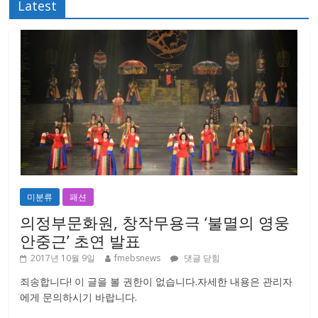
Latest
미분류
패션
의정부문화원, 창작무용극 ‘불멸의 영웅
안중근’ 초연 발표
2017년 10월 9일
fmebsnews
댓글 닫힘
죄송합니다! 이 글을 볼 권한이 없습니다.자세한 내용은 관리자
에게 문의하시기 바랍니다.