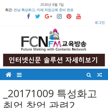
2026년 8월 7일
최근:
전남 특성화고, 미래 직업교육 준비 완료
의정부문화원, 창작무용극 ‘불멸의 영웅 안중근’ 초연 발표
충남 특성화고 학생들 취업률 해마다 증가
로그인
2017 교육감배 시·군대항 초·중 구간마라톤대회 성황리 개최
우리 아이들의 행복한 미래만들기
_20171009 특성화고
취업,창업 관련2