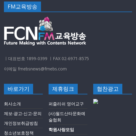
FM교육방송
ㅣ대표번호 1899-0399 ㅣFAX 02-6971-8575
이메일 fmebsnews@fmebs.com
바로가기
제휴링크
협찬광고
회사소개
퍼즐리쉬 영어교구
제보‧광고‧신고‧문의
(사)월드산타문화예
술협회
개인정보취급방침
학원사랑모임
청소년보호정책