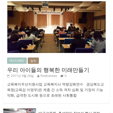
FEATURED
일반
우리 아이들의 행복한 미래만들기
2017년 9월 26일
fmebsnews
0
교육복지우선지원사업 교육복지사 역량강화연수 경상북도교
육청(교육감 이영우)은 계층 간 소득 격차 심화 및 가정의 기능
약화, 급격한 도시화 등으로 초래된 사회통합