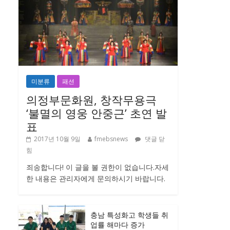
미분류
패션
의정부문화원, 창작무용극
‘불멸의 영웅 안중근’ 초연 발
표
2017년 10월 9일
fmebsnews
댓글 닫
힘
죄송합니다! 이 글을 볼 권한이 없습니다.자세
한 내용은 관리자에게 문의하시기 바랍니다.
충남 특성화고 학생들 취
업률 해마다 증가