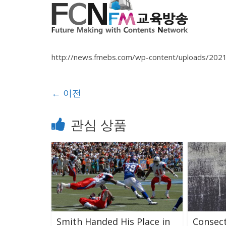
http://news.fmebs.com/wp-content/uploads/202
← 이전
관심 상품
Smith Handed His Place in
Consect