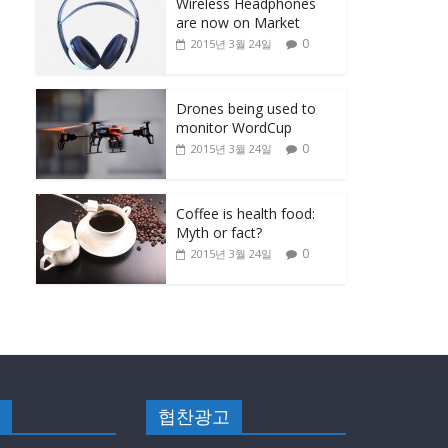
Wireless Headphones
are now on Market
0
2015년 3월 24일
Drones being used to
monitor WordCup
0
2015년 3월 24일
Coffee is health food:
Myth or fact?
0
2015년 3월 24일
협찬광고