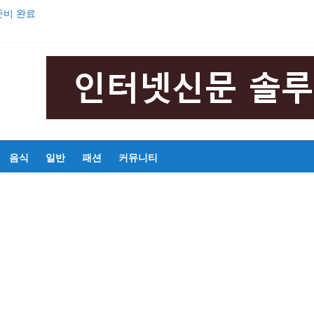
준비 완료
의 영웅 안중근’ 초연 발표
해마다 증가
중 구간마라톤대회 성황리 개최
기
음식
일반
패션
커뮤니티