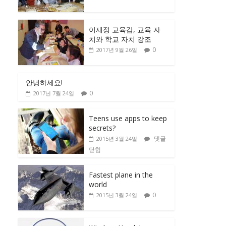
이재정 교육감, 교육 자
치와 학교 자치 강조
0
2017년 9월 26일
안녕하세요!
0
2017년 7월 24일
Teens use apps to keep
secrets?
댓글
2015년 3월 24일
닫힘
Fastest plane in the
world
0
2015년 3월 24일