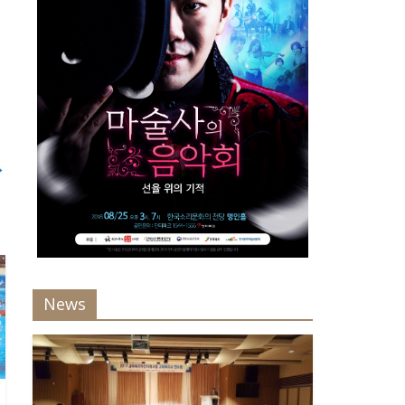
→
News