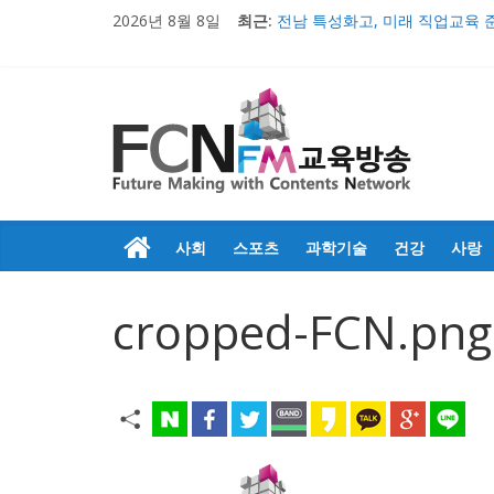
2026년 8월 8일
최근:
전남 특성화고, 미래 직업교육 
의정부문화원, 창작무용극 ‘불멸
충남 특성화고 학생들 취업률 
2017 교육감배 시·군대항 초·
우리 아이들의 행복한 미래만들
사회
스포츠
과학기술
건강
사랑
cropped-FCN.png