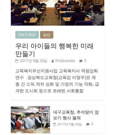
FEATURED
일반
우리 아이들의 행복한 미래
만들기
2017년 9월 26일
fmebsnews
0
교육복지우선지원사업 교육복지사 역량강화
연수 경상북도교육청(교육감 이영우)은 계
층 간 소득 격차 심화 및 가정의 기능 약화, 급
격한 도시화 등으로 초래된 사회통합
대구교육청, 추석맞이 장
보기 행사 펼쳐
0
2017년 9월 26일