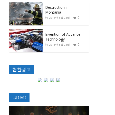
Destruction in
Montania
0
2015년 3월 24일
Invention of Advance
Technology
0
2015년 3월 24일
협찬광고
Latest