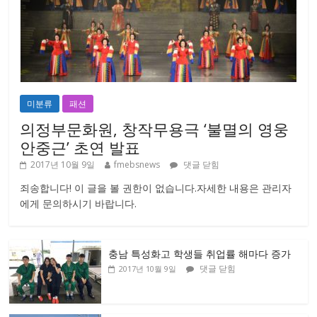
미분류
패션
의정부문화원, 창작무용극 ‘불멸의 영웅
안중근’ 초연 발표
2017년 10월 9일
fmebsnews
댓글 닫힘
죄송합니다! 이 글을 볼 권한이 없습니다.자세한 내용은 관리자
에게 문의하시기 바랍니다.
충남 특성화고 학생들 취업률 해마다 증가
댓글 닫힘
2017년 10월 9일