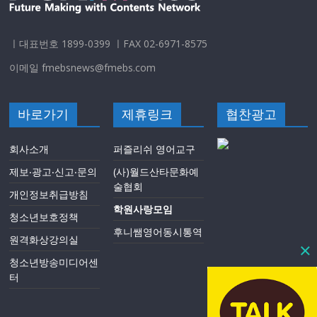
ㅣ대표번호 1899-0399 ㅣFAX 02-6971-8575
이메일 fmebsnews@fmebs.com
바로가기
제휴링크
협찬광고
회사소개
퍼즐리쉬 영어교구
제보‧광고‧신고‧문의
(사)월드산타문화예
술협회
개인정보취급방침
학원사랑모임
청소년보호정책
후니쌤영어동시통역
원격화상강의실
청소년방송미디어센
터