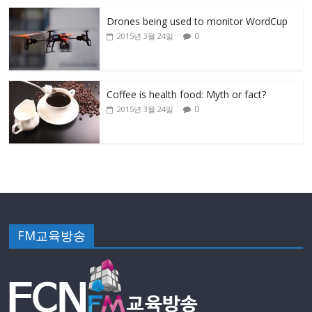
Drones being used to monitor WordCup
0
2015년 3월 24일
Coffee is health food: Myth or fact?
0
2015년 3월 24일
FM교육방송