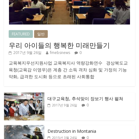
FEATURED
일반
우리 아이들의 행복한 미래만들기
2017년 9월 26일
fmebsnews
0
교육복지우선지원사업 교육복지사 역량강화연수 경상북도교
육청(교육감 이영우)은 계층 간 소득 격차 심화 및 가정의 기능
약화, 급격한 도시화 등으로 초래된 사회통합
대구교육청, 추석맞이 장보기 행사 펼쳐
0
2017년 9월 26일
Destruction in Montania
0
2015년 3월 24일