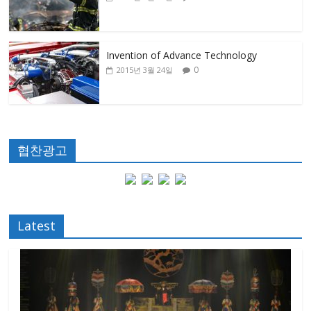
Invention of Advance Technology
0
2015년 3월 24일
협찬광고
Latest